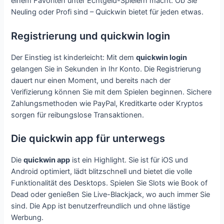
einem Favoriten unter Echtgeld-Spielern macht. Ob Sie
Neuling oder Profi sind – Quickwin bietet für jeden etwas.
Registrierung und quickwin login
Der Einstieg ist kinderleicht: Mit dem
quickwin login
gelangen Sie in Sekunden in Ihr Konto. Die Registrierung
dauert nur einen Moment, und bereits nach der
Verifizierung können Sie mit dem Spielen beginnen. Sichere
Zahlungsmethoden wie PayPal, Kreditkarte oder Kryptos
sorgen für reibungslose Transaktionen.
Die quickwin app für unterwegs
Die
quickwin app
ist ein Highlight. Sie ist für iOS und
Android optimiert, lädt blitzschnell und bietet die volle
Funktionalität des Desktops. Spielen Sie Slots wie Book of
Dead oder genießen Sie Live-Blackjack, wo auch immer Sie
sind. Die App ist benutzerfreundlich und ohne lästige
Werbung.