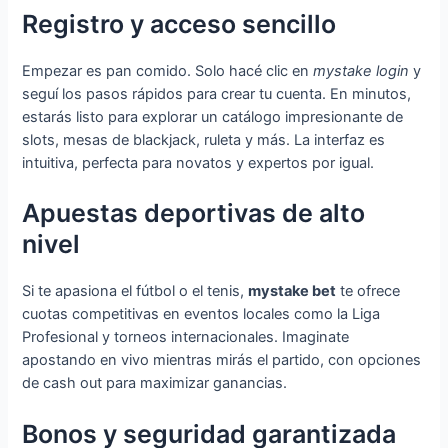
Registro y acceso sencillo
Empezar es pan comido. Solo hacé clic en
mystake login
y
seguí los pasos rápidos para crear tu cuenta. En minutos,
estarás listo para explorar un catálogo impresionante de
slots, mesas de blackjack, ruleta y más. La interfaz es
intuitiva, perfecta para novatos y expertos por igual.
Apuestas deportivas de alto
nivel
Si te apasiona el fútbol o el tenis,
mystake bet
te ofrece
cuotas competitivas en eventos locales como la Liga
Profesional y torneos internacionales. Imaginate
apostando en vivo mientras mirás el partido, con opciones
de cash out para maximizar ganancias.
Bonos y seguridad garantizada