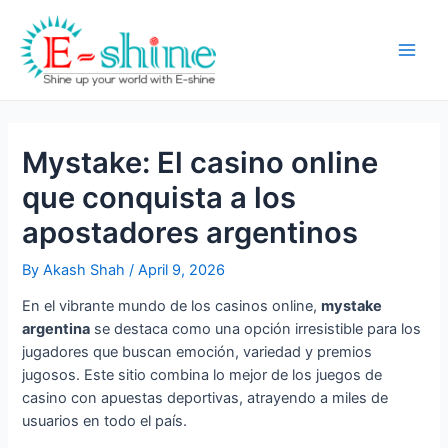
Skip
to
content
Main
Men
Mystake: El casino online
que conquista a los
apostadores argentinos
By
Akash Shah
/
April 9, 2026
En el vibrante mundo de los casinos online,
mystake
argentina
se destaca como una opción irresistible para los
jugadores que buscan emoción, variedad y premios
jugosos. Este sitio combina lo mejor de los juegos de
casino con apuestas deportivas, atrayendo a miles de
usuarios en todo el país.